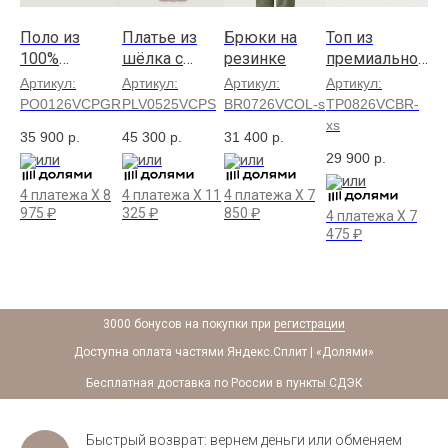
Поло из
Платье из
Брюки на
Топ из
Бр
100%
шёлка с
резинке
премиальног
шё
ог
премиальног
кашемиром
о гребенного
к
Артикул:
Артикул:
Артикул:
Артикул:
Ар
ого
о гребенного
в песочном
кашемира
ро
PGMV
PO0126VCPGRD
PLV0525VCPS
BR0726VCOL-s
TP0826VCBR-
BR
кашемира
оттенке
xs
35 900
р.
45 300
р.
31 400
р.
39
29 900
р.
или
или
или
X
8
или
4 
4 платежа X
8
4 платежа X
11
4 платежа X
7
87
975
₽
325
₽
850
₽
4 платежа X
7
475
₽
3000 бонусов на покупки при
регистрации
Доступна оплата частями Яндекс.Сплит | «Долями»
Бесплатная доставка по России в пункты СДЭК
Быстрый возврат: вернем деньги или обменяем