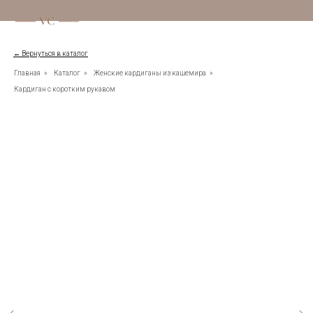
← Вернуться в каталог
Главная
»
Каталог
»
Женские кардиганы из кашемира
»
Кардиган с коротким рукавом