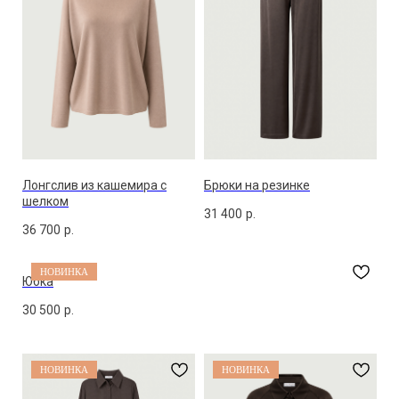
Лонгслив из кашемира с
Брюки на резинке
шелком
31 400
р.
36 700
р.
НОВИНКА
Юбка
30 500
р.
НОВИНКА
НОВИНКА