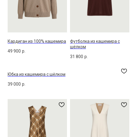
Кардиган из 100% кашемира
Футболка из кашемира с
шёлком
49 900
р.
31 800
р.
Юбка из кашемира с шёлком
39 000
р.