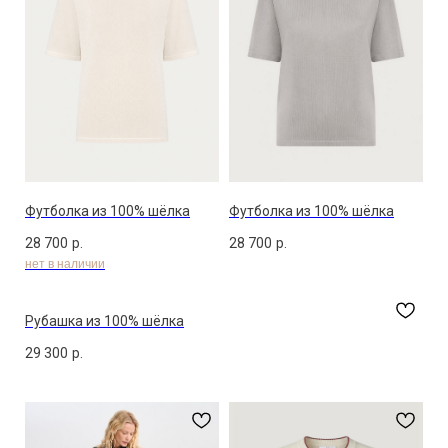
А в
этом разделе
мы собираем хиты продаж среди
покупателей VasilisaV Cashmere, где можете
подобрать что-то в дополнение, чтобы собрать
комплект одежды.
Футболка из 100% шёлка
Футболка из 100% шёлка
28 700
р.
28 700
р.
Рубашка из 100% шёлка
29 300
р.