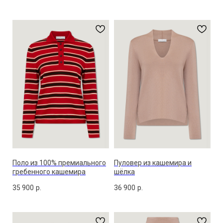
Поло из 100% премиального
Пуловер из кашемира и
гребенного кашемира
шёлка
35 900
р.
36 900
р.