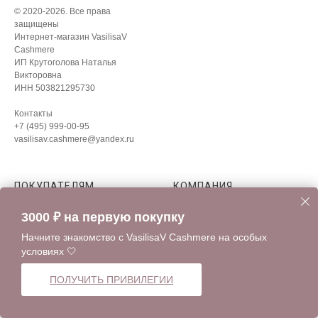
© 2020-2026. Все права
защищены
Интернет-магазин VasilisaV
Cashmere
ИП Крутоголова Наталья
Викторовна
ИНН 503821295730
Контакты
+7 (495) 999-00-95
vasilisav.cashmere@yandex.ru
ПОКУПАТЕЛЯМ
КОМПАНИЯ
Каталог
О бренде
3000 ₽ на первую покупку
Как выбрать размер
О кашемире
Начните знакомство с VasilisaV Cashmere на особых
Мы используем cookie-файлы для
Уход за кашемиром и шёлком
Коллекции
условиях 🤍
лучшей работы сайта в соответствии
с
Предзаказ
Отзывы
ХОРОШО
политикой конфиденциальности.
ПОЛУЧИТЬ ПРИВИЛЕГИИ
Оставаясь на сайте, вы соглашаетесь с
Оформление заказа, оплата и
Блог
их использованием.
доставка
Контакты