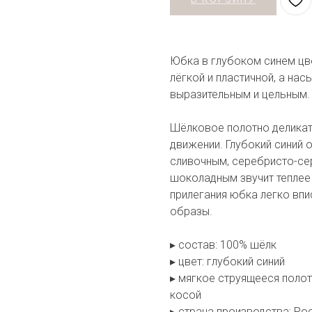
Юбка в глубоком синем цве
лёгкой и пластичной, а на
выразительным и цельным.
Шёлковое полотно деликатн
движении. Глубокий синий 
сливочным, серебристо-се
шоколадным звучит теплее 
прилегания юбка легко впис
образы.
▸ состав: 100% шёлк
▸ цвет: глубокий синий
▸ мягкое струящееся полот
косой
▸ страна производства: Ро