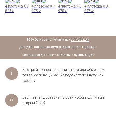
или
или
или
или
4 платежа X
7
4 платежа X
7
4 платежа X
8
4 платежа X
9
4 
825
₽
175
₽
975
₽
875
₽
72
X
7
3000 бонусов на покупки при
регистрации
Доступна оплата частями Яндекс.Сплит | «Долями»
Бесплатная доставка по России в пункты СДЭК
Быстрый возврат: вернем деньги или обменяем
товар, если вещь Вам не подойдет по цвету или
фасону
Бесплатная доставка по всей России до пункта
выдачи СДЭК