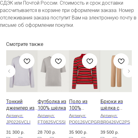
СДЭК или Почтой России. Стоимость и срок доставки
рассчитывается в корзине при оформлении заказа. Номер
отслеживания заказа поступит Вам на электронную почту в
письме об оформлении покупки.
Смотрите также
Тонкий
Футболка из
Поло из
Брюки из
Пл
ог
джемпер из
100% шёлка
100%
шёлка с
ра
ого
100%
премиальног
кашемиром
шё
Артикул:
Артикул:
Артикул:
Артикул:
Ар
кашемира
о гребенного
рост 170 см
к
R-
JP0226VCLI
FT0825VCSSI
PO0126VCPGRD
BR0426VC2PS
TN
кашемира
в 
31 300
р.
28 700
р.
35 900
р.
39 500
р.
42
от