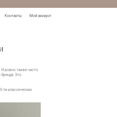
Контакты
Мой аккаунт
И
. И ровно также часто
 бренда. Это
5-ти классических