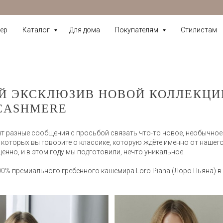
ер
Каталог
Для дома
Покупателям
Стилистам
Й ЭКСКЛЮЗИВ НОВОЙ КОЛЛЕКЦИ
 CASHMERE
т разные сообщения с просьбой связать что-то новое, необычное
 которых вы говорите о классике, которую ждёте именно от нашего
енно, и в этом году мы подготовили, нечто уникальное.
00% премиального гребенного кашемира Loro Piana (Лоро Пьяна) в 