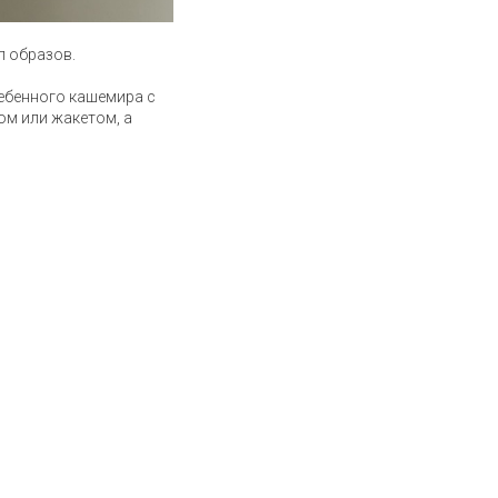
л образов.
ребенного кашемира с
ом или жакетом, а