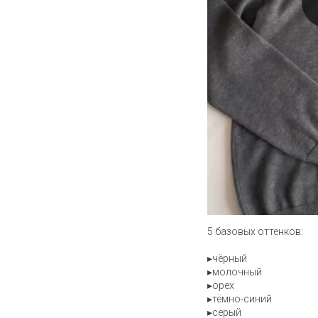
5 базовых оттенков:
▸чёрный
▸молочный
▸орех
▸тёмно-синий
▸серый