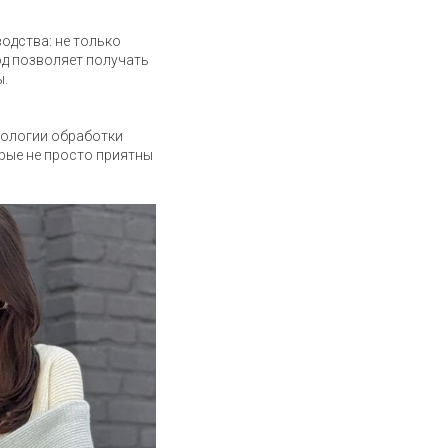
водства: не только
од позволяет получать
ы.
хнологии обработки
рые не просто приятны