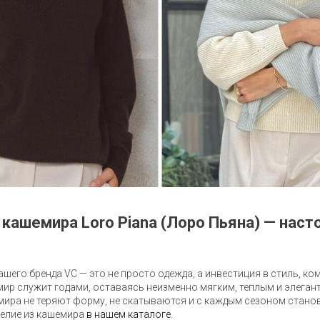
 кашемира Loro Piana (Лоро Пьяна) — нас
шего бренда VC — это не просто одежда, а инвестиция в стиль, ко
мир служит годами, оставаясь неизменно мягким, теплым и элега
емира не теряют форму, не скатываются и с каждым сезоном стано
делие из кашемира
в нашем каталоге
.