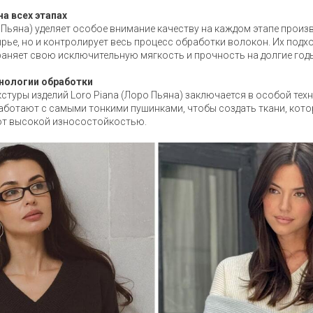
на всех этапах
о Пьяна) уделяет особое внимание качеству на каждом этапе произ
рье, но и контролирует весь процесс обработки волокон. Их подх
аняет свою исключительную мягкость и прочность на долгие год
хнологии обработки
кстуры изделий Loro Piana (Лоро Пьяна) заключается в особой те
аботают с самыми тонкими пушинками, чтобы создать ткани, кото
ают высокой износостойкостью.