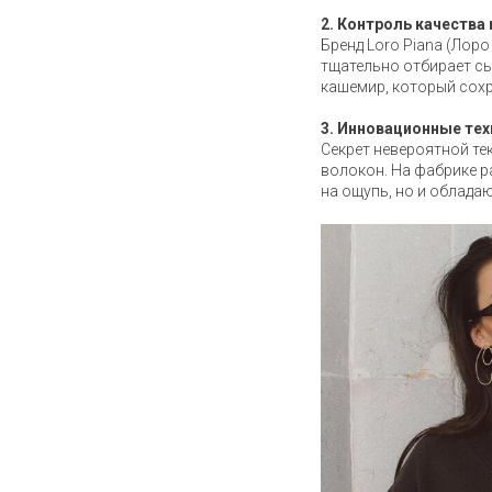
2. Контроль качества 
Бренд Loro Piana (Лор
тщательно отбирает сы
кашемир, который сохр
3. Инновационные те
Секрет невероятной те
волокон. На фабрике р
на ощупь, но и облад