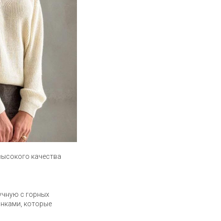
 высокого качества
учную с горных
нками, которые