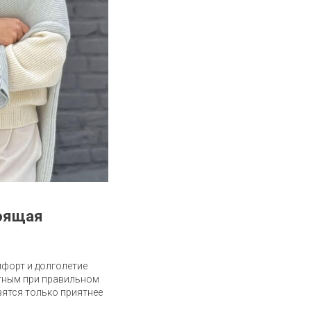
тоящая
мфорт и долголетие
нтным при правильном
вятся только приятнее