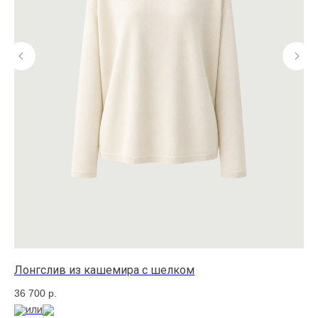
Лонгслив из кашемира с шелком
Юб
36 700
р.
39
или