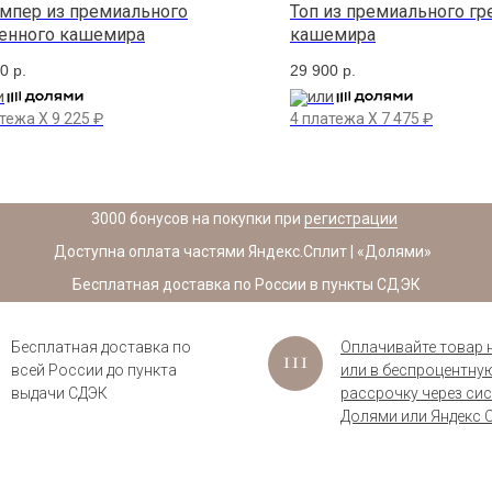
пер из премиального
Топ из премиального гр
енного кашемира
кашемира
00
р.
29 900
р.
и
или
атежа X
9 225
₽
4 платежа X
7 475
₽
3000 бонусов на покупки при
регистрации
Доступна оплата частями Яндекс.Сплит | «Долями»
Бесплатная доставка по России в пункты СДЭК
Бесплатная доставка по
Оплачивайте товар 
всей России до пункта
или в беспроцентну
выдачи СДЭК
рассрочку через си
Долями или Яндекс С