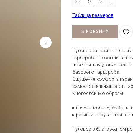
XS
S
M
L
Таблица размеров
В КОРЗИНУ
Пуловер из нежного делик
гардероб. Ласковый кашем
невероятная утонченность 
базового гардероба.
Ощущение комфорта гарант
самостоятельная часть га
многослойные образы.
▸ прямая модель, V-образн
▸ резинки на рукавах и вни
Пуловер в благородном ро