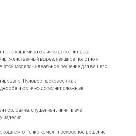
атного кашемира отлично дополнит ваш
ир, женственный вырез, изящное полотно и
в этой модели - идеальное решение для вашего
ировано. Пуловер прекрасен как
рдероба и отлично дополнит сложные
ая горловина, спущенная линия плеча
зу изделия
скошном оттенке кэмел - прекрасное решение