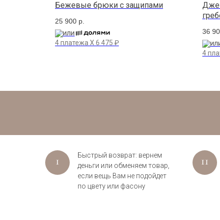
емиром
Бежевые брюки с защипами
Джем
греб
25 900
р.
36 9
или
4 платежа X
6 475
₽
ил
4 пл
Быстрый возврат: вернем
деньги или обменяем товар,
если вещь Вам не подойдет
по цвету или фасону