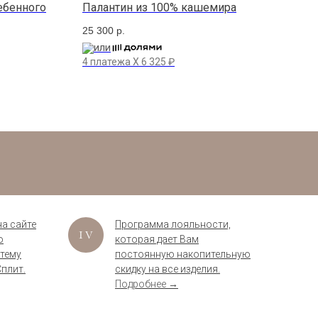
ебенного
Палантин из 100% кашемира
Пол
гре
25 300
р.
35 9
или
4 платежа X
6 325
₽
ил
4 пл
на сайте
Программа лояльности,
ю
которая дает Вам
стему
постоянную накопительную
плит.
скидку на все изделия.
Подробнее →