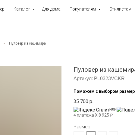
ер
Каталог
Для дома
Покупателям
Стилистам
а
»
Пуловер из кашемира
Пуловер из кашемир
Артикул:
PL0323VCKR
Поможем с выбором размер
35 700
р.
или
4 платежа X
8 925
₽
Размер