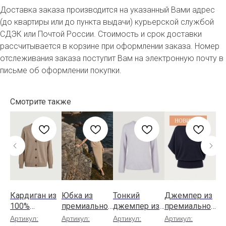
Доставка заказа производится на указанный Вами адрес
(до квартиры или до пункта выдачи) курьерской службой
СДЭК или Почтой России. Стоимость и срок доставки
рассчитывается в корзине при оформлении заказа. Номер
отслеживания заказа поступит Вам на электронную почту в
письме об оформлении покупки.
Смотрите также
НОВИНКА
Кардиган из
Юбка из
Тонкий
Джемпер из
Ка
з
100%
премиальног
джемпер из
премиальног
ко
кашемира
о гребенного
100%
о гребенного
ру
Артикул:
Артикул:
Артикул:
Артикул:
Ар