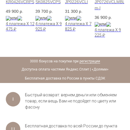
кашемира
кашемира
кашемира
HCF-
KR0426VCRPS
SK0825VCPS
JP0226VCLI
JP0726VCLMBL-
KR
m-l
l-xl
49 900
р.
39 700
р.
31 300
р.
36 900
р.
35
или
или
или
4 платежа X
12
4 платежа X
9
4 платежа X
7
или
475
₽
925
₽
825
₽
X
6
4 платежа X
9
4 
225
₽
97
3000 бонусов на покупки при
регистрации
Доступна оплата частями Яндекс.Сплит | «Долями»
Бесплатная доставка по России в пункты СДЭК
Быстрый возврат: вернем деньги или обменяем
товар, если вещь Вам не подойдет по цвету или
фасону
Бесплатная доставка по всей России до пункта