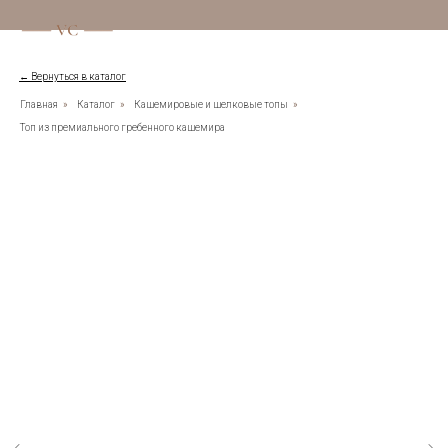
← Вернуться в каталог
Главная
»
Каталог
»
Кашемировые и шелковые топы
»
Топ из премиального гребенного кашемира