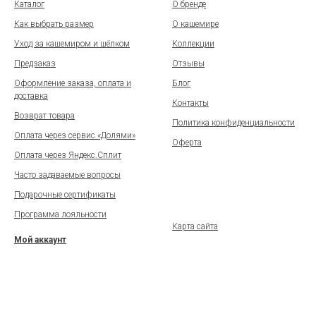
Каталог
О бренде
Как выбрать размер
О кашемире
Уход за кашемиром и шёлком
Коллекции
Предзаказ
Отзывы
Оформление заказа, оплата и
Блог
доставка
Контакты
Возврат товара
Политика конфиденциальности
Оплата через сервис «Долями»
Оферта
Оплата через Яндекс.Сплит
Часто задаваемые вопросы
Подарочные сертификаты
Программа лояльности
Карта сайта
Мой аккаунт