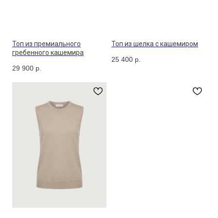
Топ из премиального
Топ из шелка с кашемиром
гребенного кашемира
25 400
р.
29 900
р.