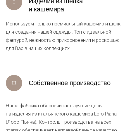
Ознакомьтесь с каталогом шелковых и
кашемировых изделий
на нашем сайте. В VasilisaV
Сashmere мы предлагаем изделия для женского
гардероба: джемперы,
уютные свитеры из
кашемира
, юбки,
брюки
,
женственные платья
,
рубашки с длинным рукавом, а также аксессуары
как классических темных и светлых оттенков:
черных и белых, синих и бежевых, так и ярких
оригинальных цветов.
К топу легко подобрать пиджак и
элегантные
брюки
или
юбку
, составив гармоничный костюм
для дома или на выход.
Мы предлагаем помощь в выборе размера, скидки
на топовые позиции, быстрый возврат, если топ
Вам не подошел, и бесплатную доставку по России
при оформлении заказа на топ или другой товар
до ПВЗ СДЭК.