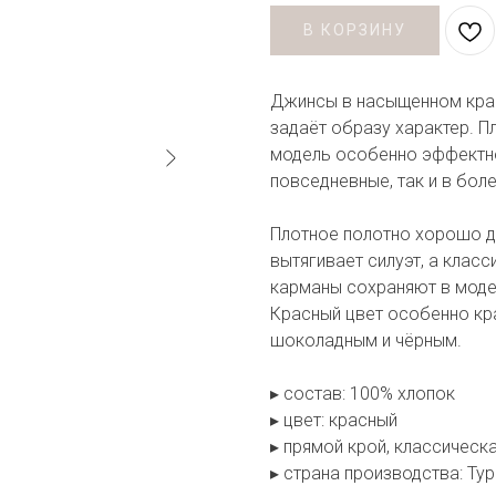
В КОРЗИНУ
Джинсы в насыщенном крас
задаёт образу характер. П
модель особенно эффектной
повседневные, так и в бол
Плотное полотно хорошо д
вытягивает силуэт, а клас
карманы сохраняют в моде
Красный цвет особенно кр
шоколадным и чёрным.
▸ состав: 100% хлопок
▸ цвет: красный
▸ прямой крой, классическ
▸ страна производства: Ту