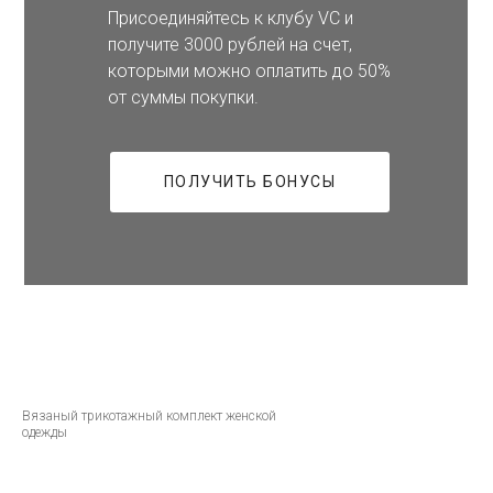
Присоединяйтесь к клубу VC и
получите 3000 рублей на счет,
которыми можно оплатить до 50%
от суммы покупки.
ПОЛУЧИТЬ БОНУСЫ
Вязаный трикотажный комплект женской
одежды
Кашемир — это превосходный материал, который дарит тепло