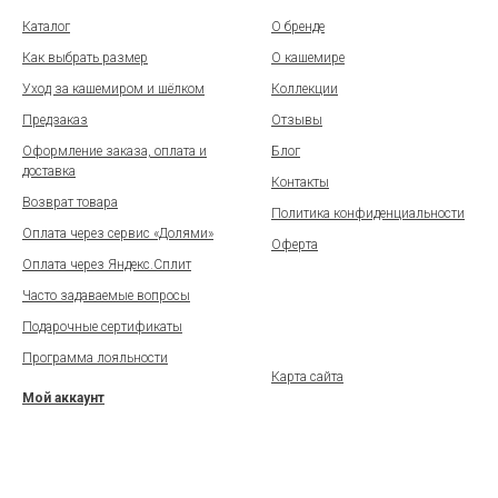
Каталог
О бренде
Как выбрать размер
О кашемире
Уход за кашемиром и шёлком
Коллекции
Предзаказ
Отзывы
Оформление заказа, оплата и
Блог
доставка
Контакты
Возврат товара
Политика конфиденциальности
Оплата через сервис «Долями»
Оферта
Оплата через Яндекс.Сплит
Часто задаваемые вопросы
Подарочные сертификаты
Программа лояльности
Карта сайта
Мой аккаунт