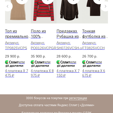
Топ из
Поло из
Предзаказ.
Тонкая
Пл
премиальног
100%
Рубашка из
футболка из
шё
о гребенного
премиальног
шёлка и
100%
к
Артикул:
Артикул:
Артикул:
Артикул:
Ар
кашемира
о гребенного
лиоцелла
кашемира
в 
G
TP0825VCPS
PO0126VCPGRD
SH0726VCSH-s
FT0825VCCH
PL
кашемира
от
29 900
р.
35 900
р.
28 600
р.
26 700
р.
45
или
или
или
или
X
6
4 
4 платежа X
7
4 платежа X
8
4 платежа X
7
4 платежа X
6
32
475
₽
975
₽
150
₽
675
₽
3000 бонусов на покупки при
регистрации
Доступна оплата частями Яндекс.Сплит | «Долями»