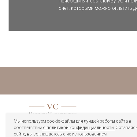
Присоединяйтесь к клубу VC и пол
В нашем каталоге вы также найдете головные уборы из шерсти
счет, которыми можно оплатить д
(бежевом, белом, сером, черном) и акцентных: красном, сиренев
Многие коллекции бренда VasilisaV Cashmere — лимитированы, и
скидках, распродажах.
Если косынка вам не подойдет, мы оформим возврат.
У нас действует
программа лояльности
: за покупки начисляютс
Оформляя заказ на нашем сайте, вы принимаете условия публ
.
Мы используем cookie-файлы для лучшей работы сайта в
соответствии
с политикой конфиденциальности.
Оставаясь
сайте, вы соглашаетесь с их использованием.