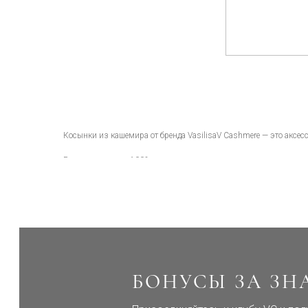
Косынки из кашемира от бренда VasilisaV Cashmere — это аксес
Выполненные из 100% премиального кашемира, они мягко окуты
как повседневные, так и более элегантные образы. Такой аксесс
Итальянский кашемир Loro Piana (Лоро Пьяна), из которого вы
и долговечностью. Волокно проходит строгий контроль качества
за кашемиром несложный: стирайте изделие на низких температур
Все наши изделия производятся на собственном производстве, 
качестве изделий VC.
БОНУСЫ ЗА ЗН
Косынка из кашемира — это баланс практичности и изысканности
Cashmere — универсальный элемент гардероба для тех, кто це