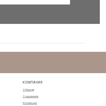
платья
, брюки и многое другое в базовых цветах
аказу.
ссылку, чтобы не пропустить новости о новинках,
КОМПАНИЯ
О бренде
О кашемире
Коллекции