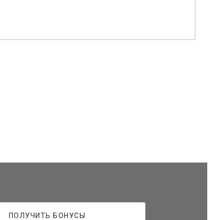
асиво ложится складками и гармонично дополняет
чается исключительной мягкостью, шелковистостью
м и благородным, как в день покупки. Уход
 поэтому вы можете не сомневаться в высоком
 образ. Именно поэтому косынка VasilisaV
ПОЛУЧИТЬ БОНУСЫ