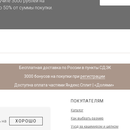
учите 3000 рублей на
, шарфы, одежду для мужчин и женщин:
свитеры
, джемперы,
кардиганы
,
вязаные 
о 50% от суммы покупки.
ом, голубом и других. У нас представлены изделия как в наличии, так и по предз
 повторов мы не делаем. Поэтому подпишитесь на наши социальные сети и на ра
я баллы, которые можно потратить при следующих заказах.
ичной оферты.
Бесплатная доставка по России в пункты СДЭК
3000 бонусов на покупки при
регистрации
Доступна оплата частями Яндекс.Сплит | «Долями»
ПОКУПАТЕЛЯМ
Каталог
Как выбрать размер
 на
ХОРОШО
Уход за кашемиром и шёлком