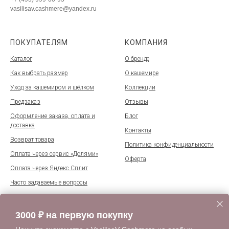
vasilisav.cashmere@yandex.ru
ПОКУПАТЕЛЯМ
КОМПАНИЯ
Каталог
О бренде
Как выбрать размер
О кашемире
Уход за кашемиром и шёлком
Коллекции
Предзаказ
Отзывы
Оформление заказа, оплата и
Блог
доставка
Контакты
Возврат товара
Политика конфиденциальности
Оплата через сервис «Долями»
Оферта
Оплата через Яндекс.Сплит
Часто задаваемые вопросы
Подарочные сертификаты
Программа лояльности
3000 ₽ на первую покупку
Карта сайта