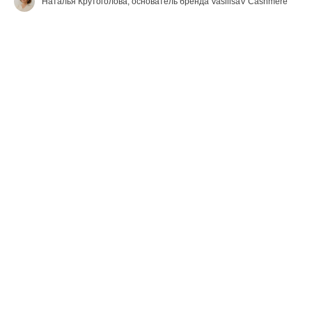
Наталья Крутоголова, основатель бренда VasilisaV Cashmere