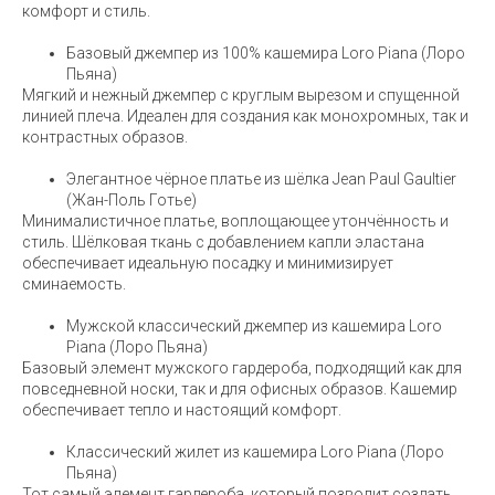
комфорт и стиль.
Базовый джемпер из 100% кашемира Loro Piana (Лоро
Пьяна)
Мягкий и нежный джемпер с круглым вырезом и спущенной
линией плеча. Идеален для создания как монохромных, так и
контрастных образов.
Элегантное чёрное платье из шёлка Jean Paul Gaultier
(Жан-Поль Готье)
Минималистичное платье, воплощающее утончённость и
стиль. Шёлковая ткань с добавлением капли эластана
обеспечивает идеальную посадку и минимизирует
сминаемость.
Мужской классический джемпер из кашемира Loro
Piana (Лоро Пьяна)
Базовый элемент мужского гардероба, подходящий как для
повседневной носки, так и для офисных образов. Кашемир
обеспечивает тепло и настоящий комфорт.
Классический жилет из кашемира Loro Piana (Лоро
Пьяна)
Тот самый элемент гардероба, который позволит создать