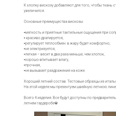
К хлопку вискозу добавляют для того, чтобы ткань с
увеличился.
Основные преимущества вискозы:
▪️мягкость и приятные тактильные ощущения при со
▪️ красиво драпируется,
▪️регулирует теплообмен: в жару будет комфортно,
▪️не электризуется,
▪️легкая – весит в два раза меньше, чем хлопок,
▪️хорошо впитывает влагу,
▪️прочная,
▪️не вызывает раздражения на коже.
Хороший летний состав. Тестовые образцы из италь
На этой неделе мы презентуем швейную летнюю лине
Всего 4 изделия. Все будут доступны по предварите
летнем гардеробе💎