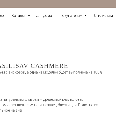
ер
Каталог
Для дома
Покупателям
Стилистам
ASILISAV CASHMERE
ни с вискозой, а одна из моделей будет выполнена из 100%
 из натурального сырья — древесной целлюлозы,
поминает шелк – мягкая, нежная, блестящая. Полотно из
ьное на вид.