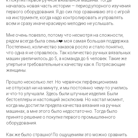
к покупке первой ручной вязальной машины. Тогда
началась новая часть истории — период упорного изучения
первого оборудования. Я до сих пор сравниваю это с игрой
на инструменте, когда надо контролировать и управлять
всем и сразу иначе красивую мелодию не услышать.
Мне очень повезло, потому что несмотря на сложности,
рядом всегда была семья❤️ моя самая большая поддержка.
Постепенно, количество заказов росло и стало понятно,
что одна я не справлюсь. Так количество ручных вязальных
машин увеличилось до 5, а команда до 6 человек. Такие же
упертые и требовательные к качеству как я. Потрясающие
женщины.
Прошло несколько лет. Но червячок перфекционизма
не отпускал ни на минуту, и мы постоянно чему-то учились
и что-то улучшали. Здесь были штучные изделия. Были
бестселлеры и настоящий эксклюзив. Но настал момент,
когда мы достигли предела качества вязания на ручных
машинах, а мне этого было недостаточно. Тогда было
принято решение о покупке первого промышленного
оборудования.
Как же было страшно! По ощущениям это можно сравнить