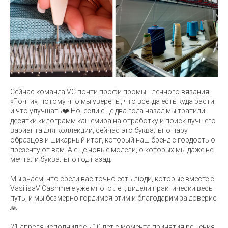
Сейчас команда VC почти профи промышленного вязания.
«Почти», потому что мы уверены, что всегда есть куда расти
и что улучшать❤️ Но, если ещё два года назад мы тратили
десятки килограмм кашемира на отработку и поиск лучшего
варианта для коллекции, сейчас это буквально пару
образцов и шикарный итог, который наш бренд с гордостью
презентуют вам. А ещё новые модели, о которых мы даже не
мечтали буквально год назад.
Мы знаем, что среди вас точно есть люди, которые вместе с
VasilisaV Cashmere уже много лет, видели практически весь
путь, и мы безмерно гордимся этим и благодарим за доверие
🙏
21 апреля исполнилось 10 лет с момента принятия решения